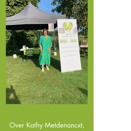
Over Kathy Metdenancxt,