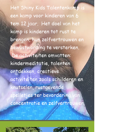
Het Shiny Kids Talentenkamp is
een kamp voor kinderen van 6
tem 12 jaar. Het doel van het
kamp is kinderen tot rust te
brengen, hun zelfvertrouwen en
bewustwording te versterken.
De activiteiten omvatten:
kindermeditatie, talenten
ontdekken, creatieve
activiteiten zoals schilderen en
knutselen, rustgevende
spelletjes ter bevordering van
concentratie en zelfvertrouwen.