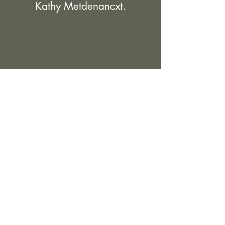
Kathy Metdenancxt.
Je werkt mee aan een
bestaand succesvol concept
en gaat een franchise
contract aan met de Shiny
Kids organisatie