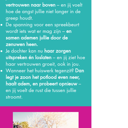
vertrouwen naar boven
– en jij voelt
hoe de angst jullie niet langer in de
greep houdt.
De spanning voor een spreekbeurt
wordt iets wat er mag zijn –
en
samen ademen jullie door de
zenuwen heen.
Je dochter kan nu
haar zorgen
uitspreken én loslaten
– en jij ziet hoe
haar vertrouwen groeit, ook in jou.
Wanneer het huiswerk tegenzit?
Dan
legt je zoon het potlood even neer,
haalt adem, en probeert opnieuw
–
en jij voelt de rust die tussen jullie
stroomt.