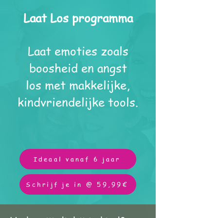
Laat Los programma
Laat emoties zoals
boosheid en angst
los met makkelijke,
kindvriendelijke tools.
Ideaal vanaf 6 jaar
Schrijf je in @ 59,99€