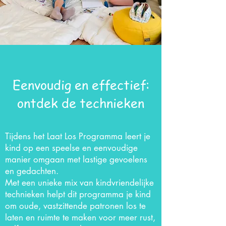
Eenvoudig en effectief:
ontdek de technieken
Tijdens het Laat Los Programma leert je
kind op een speelse en eenvoudige
manier omgaan met lastige gevoelens
en gedachten.
Met een unieke mix van kindvriendelijke
technieken helpt dit programma je kind
om oude, vastzittende patronen los te
laten en ruimte te maken voor meer rust,