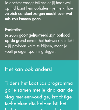
Je dochter vraagt telkens of jij haar wel
op tijd komt hem ophalen – je merkt hoe
ze
zich constant zorgen maakt over wat
mis zou kunnen gaan.
Frustraties:
Je zoon
gooit gefrustreerd zijn potlood
op de grond
omdat het huiswerk niet lukt
– jij probeert kalm te blijven, maar je
voelt je eigen spanning stijgen.
Het kan ook anders!
Tijdens het Laat Los programma
ga je samen met je kind aan de
slag met eenvoudige, krachtige
technieken die helpen bij het